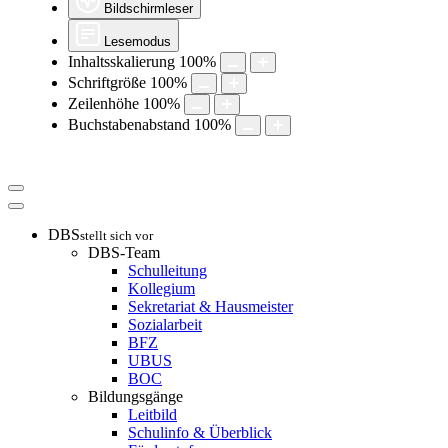
Bildschirmleser
Lesemodus
Inhaltsskalierung
100
%
Schriftgröße
100
%
Zeilenhöhe
100
%
Buchstabenabstand
100
%
DBS
stellt sich vor
DBS-Team
Schulleitung
Kollegium
Sekretariat & Hausmeister
Sozialarbeit
BFZ
UBUS
BOC
Bildungsgänge
Leitbild
Schulinfo & Überblick