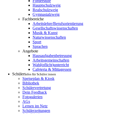
Förderstufe
Hauptschulzweig
Realschulzweig
Gymnasialzweig
Fachbereiche
Arbeitslehre/Berufsorientierung
Gesellschaftswissenschaften
Musik & Kunst
Naturwissenschaften
Sport
Sprachen
Angebote
Hausaufgabenbetreuung
Arbeitsgemeinschaften
Wahl(pflicht)unterricht
Cafeteria & Mittagessen
Schüler
Infos für Schüler:innen
Speiseplan & Kiosk
Bibliothek
Schülervertretung
Dein Feedback
Fotogalerien
AGs
Lernen im Netz
Schülerzeitungen