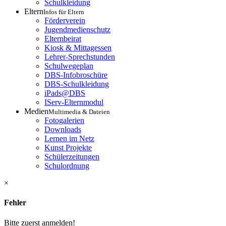
Schulkleidung
Eltern
Infos für Eltern
Förderverein
Jugendmedienschutz
Elternbeirat
Kiosk & Mittagessen
Lehrer-Sprechstunden
Schulwegeplan
DBS-Infobroschüre
DBS-Schulkleidung
iPads@DBS
IServ-Elternmodul
Medien
Multimedia & Dateien
Fotogalerien
Downloads
Lernen im Netz
Kunst Projekte
Schülerzeitungen
Schulordnung
×
Fehler
Bitte zuerst anmelden!