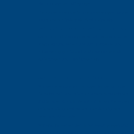
Nachmittagsbeschäftigungen.
Die Kinder sollen die Schule als einen geschützten
Raum erleben, indem sie nicht alleine sind.
Schule ohne Rassismus, Schule mit Courage
Als Schule mit Courage
leben wir demokratische
Werte vor
und setzen uns durch Projekte und
Initiativen gegen Gewalt und diskriminierende
Äußerungen und Handlungen ein.
Schule mit Einbindung und Kooperationen
Wir verstehen uns als wichtiger Teil der örtlichen
Gemeinschaft und möchten unsere Schülerinnen
und Schüler zu sozial verantwortlichen Menschen
erziehen, die gelernt haben über den eigenen
Tellerrand zu schauen.
Wir sind im Herzen der Licher Natur gelegen und
pflegen gute Kontakte zu den örtlichen Vereinen,