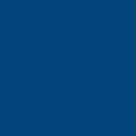
Anwendungsbezügen möchten wir den jungen
Menschen das Interesse und eine Grundlage für
ein lebenslanges Lernen mitgeben.
Lebendige Schule
Wir gestalten unsere Schule als Ort gemeinsamen
Lernens.
Gemeinsam schaffen wir ein motivierende Lern-
und Arbeitsklima.
Wir arbeiten kreativ und konstruktiv zusammen.
Ganztagsschule
Wir sehen die Ganztagsschule als Verpflichtung
für unsere pädagogische Arbeit mit der
heranwachsenden Generation.
Deswegen bieten machen wir den Schülerinnen
und Schülern ein breites Angebot mit sinnvollen