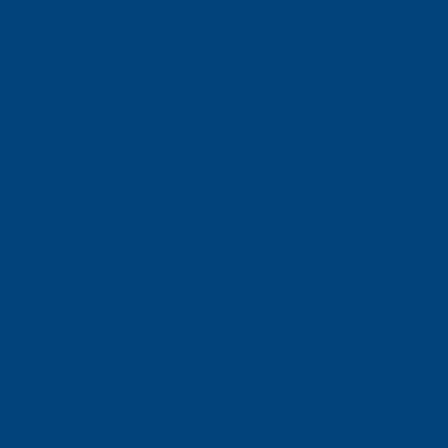
Arbeitsmethoden befähigen wir unsere
Schülerinnen und Schüler zum selbstorganisierten
Lernen und Weiterlernen.
Wertschätzender Umgang
Ein freundlicher, zwischenmenschlicher und
wertschätzender Umgang ist für alle Mitglieder
der Schulgemeinde ist uns sehr wichtig.
Wir wollen die gemeinsam verabredeten Regeln
einhalten.
Schülerinnen und Schüler im Mittelpunkt
Wir möchten unsere Schülerinnen und Schüler
zu starken Persönlichkeiten erziehen.
Durch die pädagogische Arbeit im Unterricht und
durch gezielte Förderung führen wir sie zum
individuell bestmöglichen Abschluss.
Mit vielfältigen und lebendigen