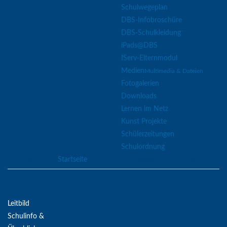
Schulwegeplan
DBS-Infobroschüre
DBS-Schulkleidung
iPads@DBS
IServ-Elternmodul
Medien
Multimedia & Dateien
Fotogalerien
Downloads
Lernen im Netz
Kunst Projekte
Schülerzeitungen
Schulordnung
Aktuelle Seite:
Startseite
DBS
Bildungsgänge
Leitbild
Bildungsgänge
Leitbild
Schulinfo &