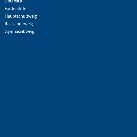
Überblick
Förderstufe
Hauptschulzweig
Realschulzweig
Leitbild
Gymnasialzweig
Interessen wecken –
Begabungen fördern
Schule mit Unterrichtsqualität
Unser oberstes Ziel ist es, die Qualität des
Unterrichts an der DBS zu sichern und
weiterzuentwickeln. Dazu richten wir die
Lernprozesse auf Schlüsselqualifikationen und auf
eine breite Grundbildung aus.
Durch den geplanten Einsatz von Lern- und