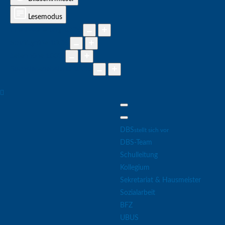
Lesemodus
Inhaltsskalierung
100
%
Schriftgröße
100
%
Zeilenhöhe
100
%
Buchstabenabstand
100
%
DBS
stellt sich vor
DBS-Team
Schulleitung
Kollegium
Sekretariat & Hausmeister
Sozialarbeit
BFZ
UBUS