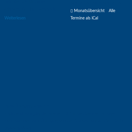
möchten wir Sie daran
Sep, 2026 - Sa. 5 Sep, 2026
Besuch beim HR
erinnern, sich im Elternmodul...
Monatsübersicht
/
Alle
Termine als iCal
Weiterlesen
Vortrag zu den "Neuen
Rechten"
Handballerinnen
gewinnen Bronze
bei den...
Discofieber an der
Dietrich-Bonhoeffer-
S...
!!!ACHTUNG!!!
Aussetzen der
Infos Übergang 4 nach 5
Präsenzpflic...
Ergänzend zum „Tag der offenen Tür“, finden Sie alle wichtigen
Informationen zum Übergang von der Grundschule an die DBS in
unserem Video.
INFO Wetterlage