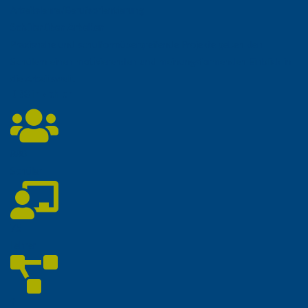
S...
Arbeitslehre/Berufsorientierung
Schüler üben Arbeiten
Handballer der DBS
Praxisnahe und schulformübergreifende Projekte geben den
weiter erfolgreich
Schülern einen motivierenden und meinungsformenden Einblick in
die Arbeitswelt.
DBS
in Zahlen
Berufsmesse
PERSPEKTIVE dieses
Jahr in P...
880
Schnuppertag am
Schüler
22.11.2025
DBS beim Mini-
Marathon Frankfurt
75
- ein L...
Lehrer
Handballerinnen der
DBS wieder erfolgrei...
9