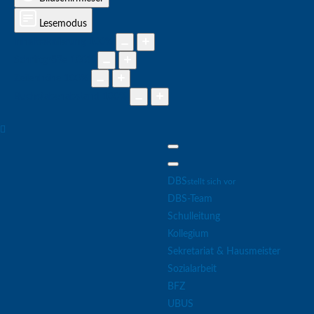
Lesemodus
Inhaltsskalierung
100
%
Schriftgröße
100
%
Zeilenhöhe
100
%
Buchstabenabstand
100
%
DBS
stellt sich vor
DBS-Team
Schulleitung
Kollegium
Sekretariat & Hausmeister
Sozialarbeit
BFZ
UBUS