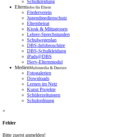
Schulkleidung
Eltern
Infos für Eltern
Förderverein
Jugendmedienschutz
Elternbeirat
Kiosk & Mittagessen
Lehrer-Sprechstunden
Schulwegeplan
DBS-Infobroschüre
DBS-Schulkleidung
iPads@DBS
IServ-Elternmodul
Medien
Multimedia & Dateien
Fotogalerien
Downloads
Lernen im Netz
Kunst Projekte
Schülerzeitungen
Schulordnung
×
Fehler
Bitte zuerst anmelden!