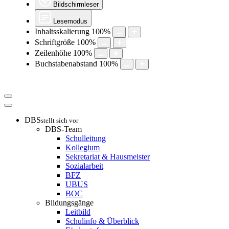
Bildschirmleser
Lesemodus
Inhaltsskalierung
100
%
Schriftgröße
100
%
Zeilenhöhe
100
%
Buchstabenabstand
100
%
DBS
stellt sich vor
DBS-Team
Schulleitung
Kollegium
Sekretariat & Hausmeister
Sozialarbeit
BFZ
UBUS
BOC
Bildungsgänge
Leitbild
Schulinfo & Überblick