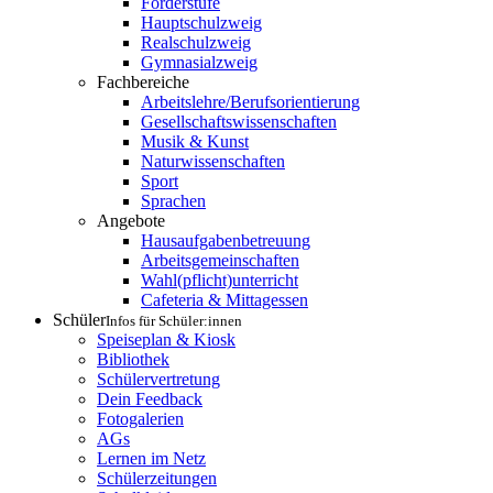
Förderstufe
Hauptschulzweig
Realschulzweig
Gymnasialzweig
Fachbereiche
Arbeitslehre/Berufsorientierung
Gesellschaftswissenschaften
Musik & Kunst
Naturwissenschaften
Sport
Sprachen
Angebote
Hausaufgabenbetreuung
Arbeitsgemeinschaften
Wahl(pflicht)unterricht
Cafeteria & Mittagessen
Schüler
Infos für Schüler:innen
Speiseplan & Kiosk
Bibliothek
Schülervertretung
Dein Feedback
Fotogalerien
AGs
Lernen im Netz
Schülerzeitungen